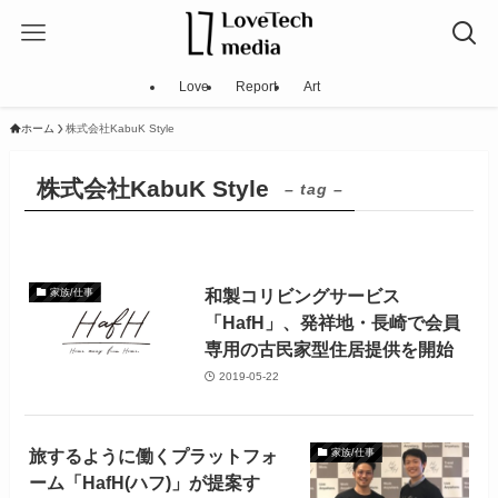
Love
Report
Art
ホーム
株式会社KabuK Style
株式会社KabuK Style
– tag –
和製コリビングサービス
家族/仕事
「HafH」、発祥地・長崎で会員
専用の古民家型住居提供を開始
2019-05-22
旅するように働くプラットフォ
家族/仕事
ーム「HafH(ハフ)」が提案す