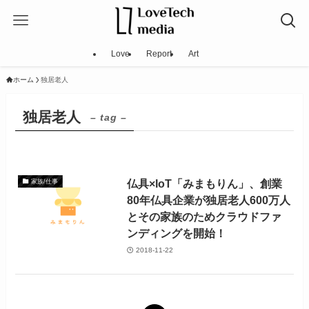
Love
Report
Art
ホーム
独居老人
独居老人
– tag –
仏具×IoT「みまもりん」、創業
家族/仕事
80年仏具企業が独居老人600万人
とその家族のためクラウドファ
ンディングを開始！
2018-11-22