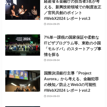
経産省＆金融庁の担当者3名が考
える、新興技術領域での制度改正
／官民共創のポイント
#WebX2024 レポートvol.3
2024-09-05
7%単一課税の国家保証や柔軟な
ITビザプログラム等、東欧の小国
「モルドバ」のスタートアップ事
情を探る
2024-09-04
国際決済銀行主導「Project
Aurora」から考える、金融犯罪
の検知／防止とWeb3の可能性
#WebX2024 レポートvol.2
2024-09-03