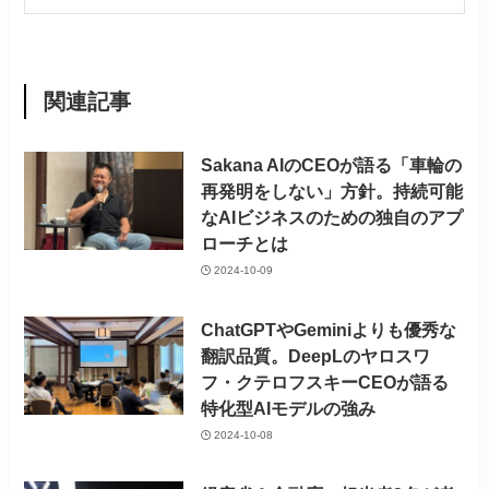
関連記事
Sakana AIのCEOが語る「車輪の
再発明をしない」方針。持続可能
なAIビジネスのための独自のアプ
ローチとは
2024-10-09
ChatGPTやGeminiよりも優秀な
翻訳品質。DeepLのヤロスワ
フ・クテロフスキーCEOが語る
特化型AIモデルの強み
2024-10-08