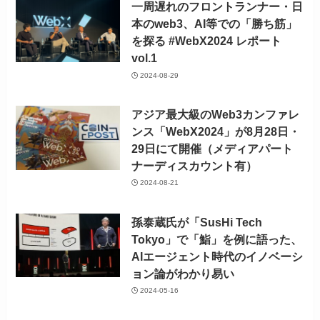
一周遅れのフロントランナー・日
本のweb3、AI等での「勝ち筋」
を探る #WebX2024 レポート
vol.1
2024-08-29
アジア最大級のWeb3カンファレ
ンス「WebX2024」が8月28日・
29日にて開催（メディアパート
ナーディスカウント有）
2024-08-21
孫泰蔵氏が「SusHi Tech
Tokyo」で「鮨」を例に語った、
AIエージェント時代のイノベーシ
ョン論がわかり易い
2024-05-16