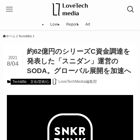
Love
Report
Art
ホーム
Tech&Biz
約62億円のシリーズC資金調達を
2021
発表した「スニダン」運営の
8/04
SODA。グローバル展開を加速へ
LoveTechMedia編集部
Tech&Biz
文化/芸術/心