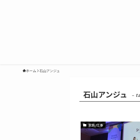
ホーム
石山アンジュ
石山アンジュ
– t
家族/仕事