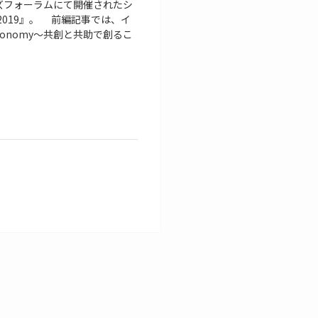
ズフォーラムにて開催されたシ
 2019』。 前編記事では、イ
onomy〜共創と共助で創るこ