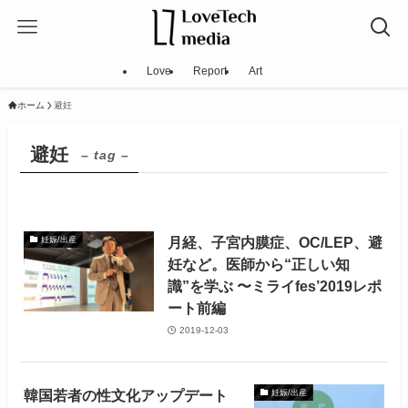
Love
Report
Art
ホーム
避妊
避妊
– tag –
月経、子宮内膜症、OC/LEP、避
妊娠/出産
妊など。医師から“正しい知
識”を学ぶ 〜ミライfes’2019レポ
ート前編
2019-12-03
韓国若者の性文化アップデート
妊娠/出産