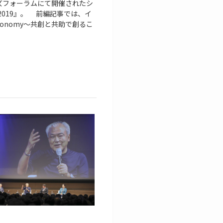
ズフォーラムにて開催されたシ
 2019』。 前編記事では、イ
onomy〜共創と共助で創るこ