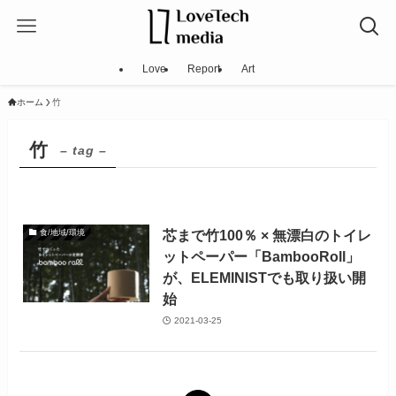
Love
Report
Art
ホーム
竹
竹
– tag –
芯まで竹100％ × 無漂白のトイレ
食/地域/環境
ットペーパー「BambooRoll」
が、ELEMINISTでも取り扱い開
始
2021-03-25