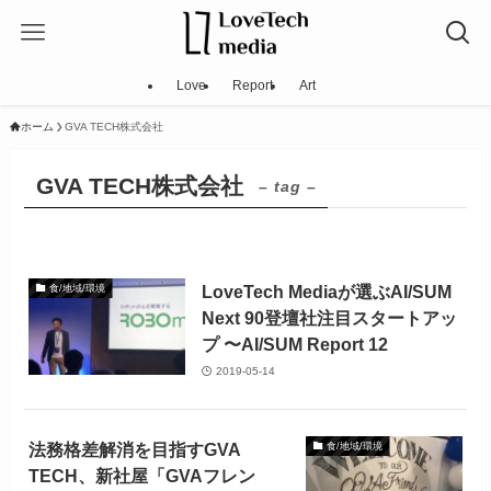
Love
Report
Art
ホーム
GVA TECH株式会社
GVA TECH株式会社
– tag –
LoveTech Mediaが選ぶAI/SUM
食/地域/環境
Next 90登壇社注目スタートアッ
プ 〜AI/SUM Report 12
2019-05-14
法務格差解消を目指すGVA
食/地域/環境
TECH、新社屋「GVAフレン