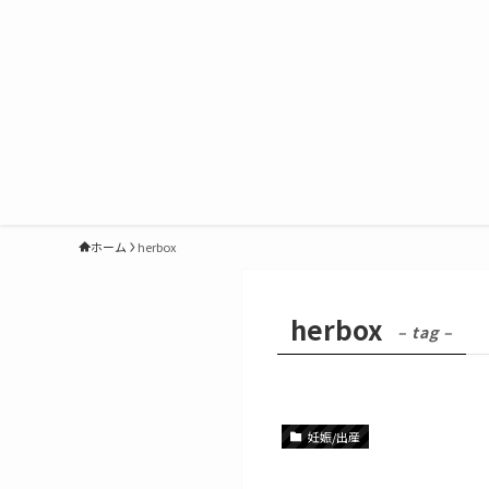
ホーム
herbox
herbox
– tag –
妊娠/出産