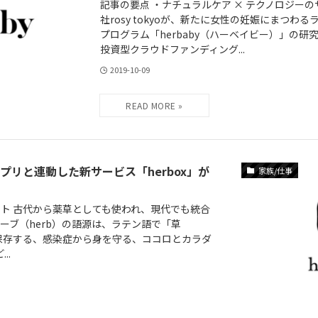
記事の要点 ・ナチュラルケア × テクノロジー
社rosy tokyoが、新たに女性の妊娠にまつ
プログラム「herbaby（ハーベイビー）」の
投資型クラウドファンディング...
2019-10-09
プリと連動した新サービス「herbox」が
家族/仕事
部コメント 古代から薬草としても使われ、現代でも統合
ーブ（herb）の語源は、ラテン語で「草
を保存する、感染症から身を守る、ココロとカラダ
..