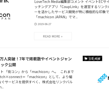
LoveTech Media編集部コメント イベントECサイ
ッチングアプリ「CoupLink」を運営するリン
ーを活かしたサービス開発が特に積極的な印象で
「machicon JAPAN」でマ...
2019-06-27
会員150万人突破！7年で掲載数やイベントジャン
恋愛/結婚
ィック公開
コメント 「街コン」から「machicon」へ。 これまで
h×connect＝「machicon」として、より幅
なぐサービスを提供すべく、株式会社リンクバル
..