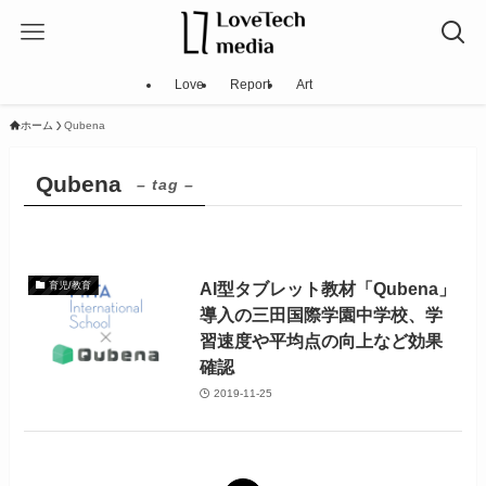
Love
Report
Art
ホーム
Qubena
Qubena
– tag –
AI型タブレット教材「Qubena」
育児/教育
導入の三田国際学園中学校、学
習速度や平均点の向上など効果
確認
2019-11-25