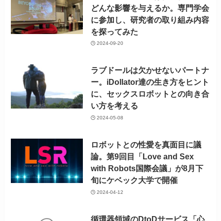
どんな影響を与えるか。専門学会
に参加し、研究者の取り組み内容
を探ってみた
2024-09-20
ラブドールは欠かせないパートナ
ー。iDollator達の生き方をヒント
に、セックスロボットとの向き合
い方を考える
2024-05-08
ロボットとの性愛を真面目に議
論。第9回目「Love and Sex
with Robots国際会議」が8月下
旬にケベック大学で開催
2024-04-12
循環器領域のDtoDサービス「心