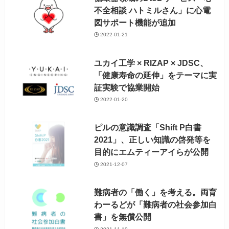
不全相談 ハトミルさん」に心電
図サポート機能が追加
2022-01-21
ユカイ工学 × RIZAP × JDSC、
「健康寿命の延伸」をテーマに実
証実験で協業開始
2022-01-20
ピルの意識調査「Shift P白書
2021」、正しい知識の啓発等を
目的にエムティーアイらが公開
2021-12-07
難病者の「働く」を考える。両育
わーるどが「難病者の社会参加白
書」を無償公開