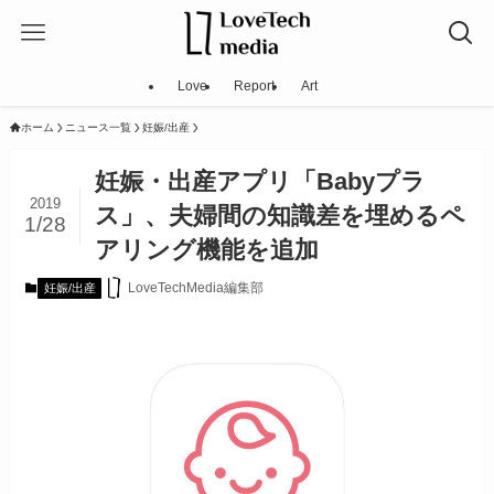
Love
Report
Art
ホーム
ニュース一覧
妊娠/出産
妊娠・出産アプリ「Babyプラ
2019
ス」、夫婦間の知識差を埋めるペ
1/28
アリング機能を追加
LoveTechMedia編集部
妊娠/出産