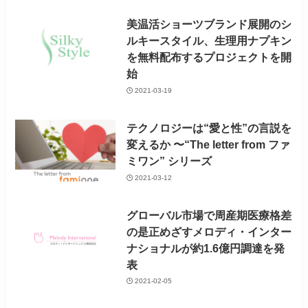
美温活ショーツブランド展開のシ
ルキースタイル、生理用ナプキン
を無料配布するプロジェクトを開
始
2021-03-19
テクノロジーは“愛と性”の言説を
変えるか 〜“The letter from ファ
ミワン” シリーズ
2021-03-12
グローバル市場で周産期医療格差
の是正めざすメロディ・インター
ナショナルが約1.6億円調達を発
表
2021-02-05