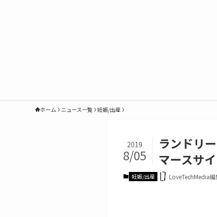
ホーム
ニュース一覧
妊娠/出産
ランドリー
2019
8/05
マースサイ
妊娠/出産
LoveTechMedia