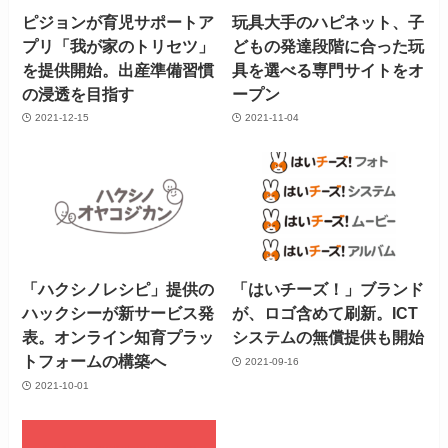
ピジョンが育児サポートア
玩具大手のハピネット、子
プリ「我が家のトリセツ」
どもの発達段階に合った玩
を提供開始。出産準備習慣
具を選べる専門サイトをオ
の浸透を目指す
ープン
2021-12-15
2021-11-04
「ハクシノレシピ」提供の
「はいチーズ！」ブランド
ハックシーが新サービス発
が、ロゴ含めて刷新。ICT
表。オンライン知育プラッ
システムの無償提供も開始
トフォームの構築へ
2021-09-16
2021-10-01