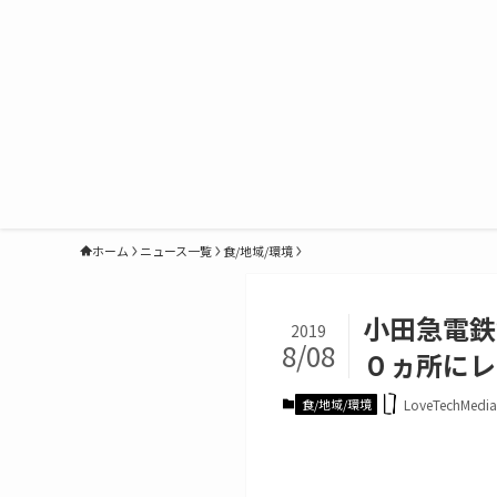
ホーム
ニュース一覧
食/地域/環境
小田急電鉄
2019
8/08
０ヵ所にレ
食/地域/環境
LoveTechMed