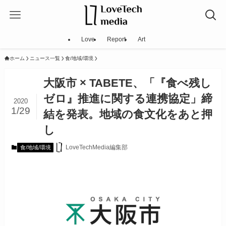
Love
Report
Art
ホーム
ニュース一覧
食/地域/環境
大阪市 × TABETE、「『食べ残し
ゼロ』推進に関する連携協定」締
2020
1/29
結を発表。地域の食文化をあと押
し
LoveTechMedia編集部
食/地域/環境