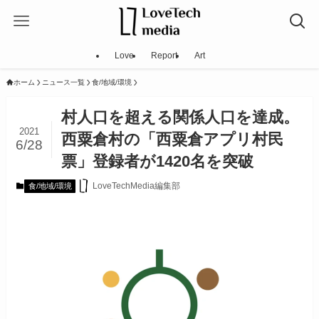
Love
Report
Art
ホーム
ニュース一覧
食/地域/環境
村人口を超える関係人口を達成。
2021
西粟倉村の「西粟倉アプリ村民
6/28
票」登録者が1420名を突破
LoveTechMedia編集部
食/地域/環境