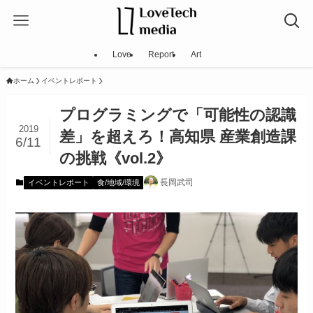
Love
Report
Art
ホーム
イベントレポート
プログラミングで「可能性の認識
2019
差」を超えろ！高知県 産業創造課
6/11
の挑戦《vol.2》
長岡武司
イベントレポート
食/地域/環境