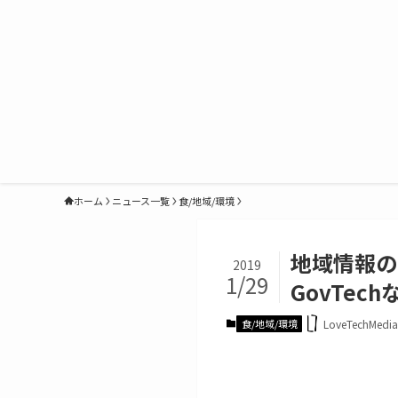
ホーム
ニュース一覧
食/地域/環境
地域情報の
2019
1/29
GovTec
食/地域/環境
LoveTechMed