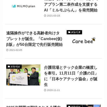
アプラン第二表作成を支援する
AI「ミルモぷらん」を発売開始
2021-03-18
遠隔操作ができる高齢者向けタ
家族/仕事
ブレットが誕生。「Carebee(仮)
β版」が50台限定で先行販売開始
2021-02-05
介護現場とテック企業の橋渡し
医療/福祉
を牽引。11月11日「介護の日」
に「日本ケアテック協会」が誕
生
2020-11-11
医療/福祉