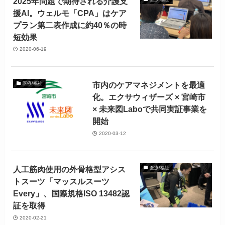
2025年問題で期待される介護支
援AI。ウェルモ「CPA」はケア
プラン第二表作成に約40％の時
短効果
2020-06-19
市内のケアマネジメントを最適
医療/福祉
化。エクサウィザーズ × 宮崎市
× 未来図Laboで共同実証事業を
開始
2020-03-12
人工筋肉使用の外骨格型アシス
医療/福祉
トスーツ「マッスルスーツ
Every」、国際規格ISO 13482認
証を取得
2020-02-21