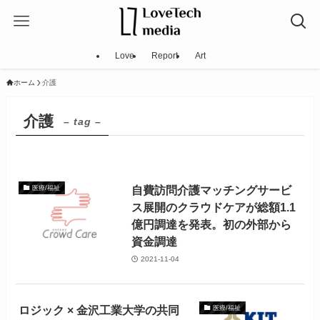
Love
Report
Art
ホーム
介護
介護
– tag –
自費訪問介護マッチングサービ
医療/福祉
ス展開のクラウドケアが総額1.1
億円調達を発表。初の外部から
資金調達
2021-11-04
ロジック × 金沢工業大学の共同
医療/福祉