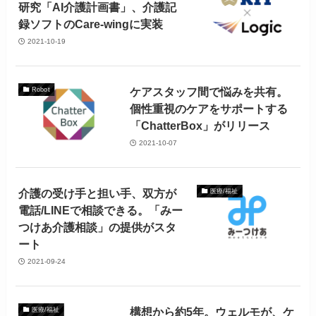
研究「AI介護計画書」、介護記
録ソフトのCare-wingに実装
2021-10-19
ケアスタッフ間で悩みを共有。
Robot
個性重視のケアをサポートする
「ChatterBox」がリリース
2021-10-07
介護の受け手と担い手、双方が
医療/福祉
電話/LINEで相談できる。「みー
つけあ介護相談」の提供がスタ
ート
2021-09-24
構想から約5年。ウェルモが、ケ
医療/福祉