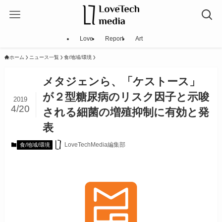
Love
Report
Art
ホーム
ニュース一覧
食/地域/環境
メタジェンら、「ケストース」
が２型糖尿病のリスク因子と示唆
2019
4/20
される細菌の増殖抑制に有効と発
表
LoveTechMedia編集部
食/地域/環境