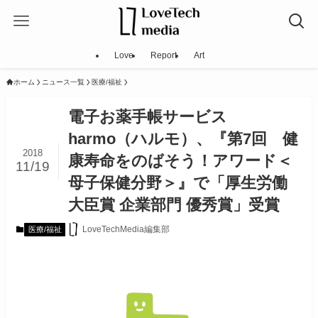
Love
Report
Art
ホーム
ニュース一覧
医療/福祉
電子お薬手帳サービス
harmo（ハルモ）、『第7回 健
2018
康寿命をのばそう！アワード＜
11/19
母子保健分野＞』で「厚生労働
大臣賞 企業部門 優秀賞」受賞
LoveTechMedia編集部
医療/福祉