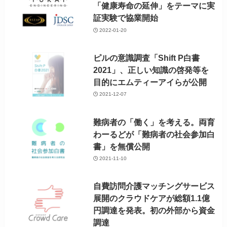
「健康寿命の延伸」をテーマに実
証実験で協業開始
2022-01-20
ピルの意識調査「Shift P白書
2021」、正しい知識の啓発等を
目的にエムティーアイらが公開
2021-12-07
難病者の「働く」を考える。両育
わーるどが「難病者の社会参加白
書」を無償公開
2021-11-10
自費訪問介護マッチングサービス
展開のクラウドケアが総額1.1億
円調達を発表。初の外部から資金
調達