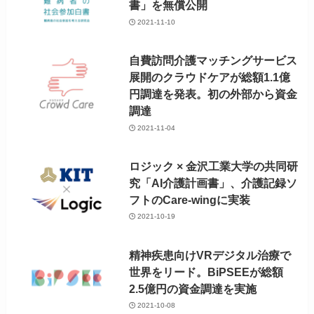
書」を無償公開
2021-11-10
自費訪問介護マッチングサービス
展開のクラウドケアが総額1.1億
円調達を発表。初の外部から資金
調達
2021-11-04
ロジック × 金沢工業大学の共同研
究「AI介護計画書」、介護記録ソ
フトのCare-wingに実装
2021-10-19
精神疾患向けVRデジタル治療で
世界をリード。BiPSEEが総額
2.5億円の資金調達を実施
2021-10-08