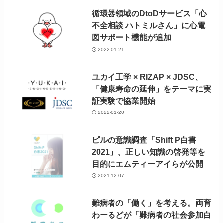
循環器領域のDtoDサービス「心
不全相談 ハトミルさん」に心電
図サポート機能が追加
2022-01-21
ユカイ工学 × RIZAP × JDSC、
「健康寿命の延伸」をテーマに実
証実験で協業開始
2022-01-20
ピルの意識調査「Shift P白書
2021」、正しい知識の啓発等を
目的にエムティーアイらが公開
2021-12-07
難病者の「働く」を考える。両育
わーるどが「難病者の社会参加白