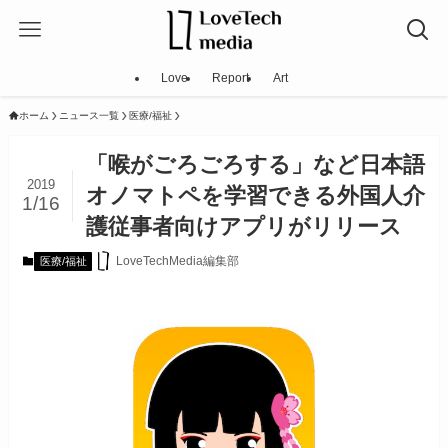
Love
Report
Art
ホーム
ニュース一覧
医療/福祉
「喉がごろごろする」など日本語
2019
オノマトペを学習できる外国人介
1/16
護従事者向けアプリがリリース
LoveTechMedia編集部
医療/福祉