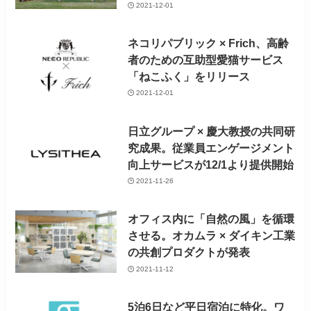
2021-12-01
ネコリパブリック × Frich、高齢
者のための互助型愛猫サービス
「ねこふく」をリリース
2021-12-01
日立グループ × 慶大教授の共同研
究成果。従業員エンゲージメント
向上サービスが12/1より提供開始
2021-11-26
オフィス内に「自然の風」を循環
させる。オカムラ × ダイキン工業
の共創プロダクトが発表
2021-11-12
5泊6日など平日宿泊に特化。ワ