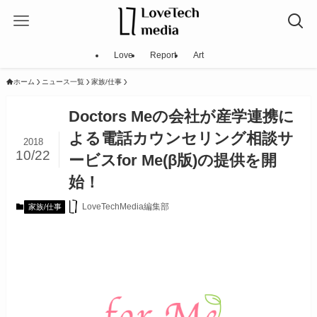
Love
Report
Art
ホーム
ニュース一覧
家族/仕事
Doctors Meの会社が産学連携に
よる電話カウンセリング相談サ
2018
10/22
ービスfor Me(β版)の提供を開
始！
LoveTechMedia編集部
家族/仕事