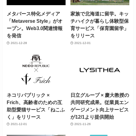
メタバース特化メディア
家族で北海道に留学。キッ
「Metaverse Style」がオ
チハイクが暮らし体験型保
ープン。Web3.0関連情報
育サービス「保育園留学」
を発信
をリリース
2021-12-28
2021-12-01
ネコリパブリック ×
日立グループ × 慶大教授の
Frich、高齢者のための互
共同研究成果。従業員エン
助型愛猫サービス「ねこふ
ゲージメント向上サービス
く」をリリース
が12/1より提供開始
2021-12-01
2021-11-26