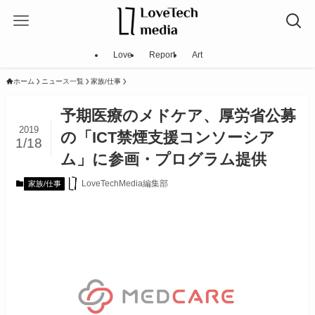
Love
Report
Art
ホーム
ニュース一覧
家族/仕事
予期医療のメドケア、厚労省公募
2019
の「ICT禁煙支援コンソーシア
1/18
ム」に参画・プログラム提供
LoveTechMedia編集部
家族/仕事