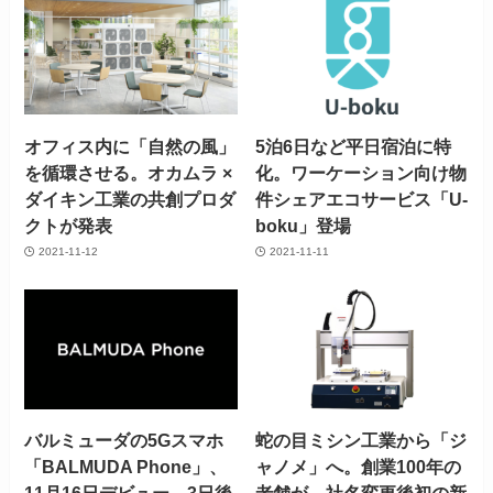
オフィス内に「自然の風」
5泊6日など平日宿泊に特
を循環させる。オカムラ ×
化。ワーケーション向け物
ダイキン工業の共創プロダ
件シェアエコサービス「U-
クトが発表
boku」登場
2021-11-12
2021-11-11
バルミューダの5Gスマホ
蛇の目ミシン工業から「ジ
「BALMUDA Phone」、
ャノメ」へ。創業100年の