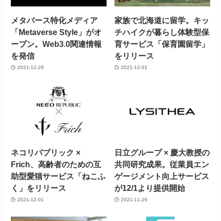
メタバース特化メディア
家族で北海道に留学。キッ
「Metaverse Style」がオ
チハイクが暮らし体験型保
ープン。Web3.0関連情報
育サービス「保育園留学」
を発信
をリリース
2021-12-28
2021-12-01
ネコリパブリック ×
日立グループ × 慶大教授の
Frich、高齢者のための互
共同研究成果。従業員エン
助型愛猫サービス「ねこふ
ゲージメント向上サービス
く」をリリース
が12/1より提供開始
2021-12-01
2021-11-26