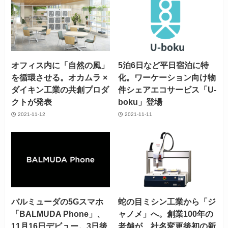
オフィス内に「自然の風」
5泊6日など平日宿泊に特
を循環させる。オカムラ ×
化。ワーケーション向け物
ダイキン工業の共創プロダ
件シェアエコサービス「U-
クトが発表
boku」登場
2021-11-12
2021-11-11
バルミューダの5Gスマホ
蛇の目ミシン工業から「ジ
「BALMUDA Phone」、
ャノメ」へ。創業100年の
11月16日デビュー。3日後
老舗が、社名変更後初の新