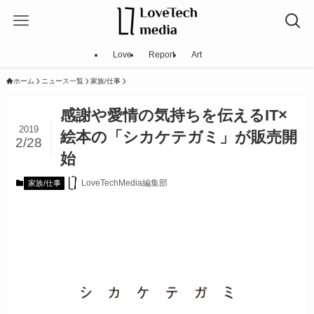
Love
Report
Art
ホーム
ニュース一覧
家族/仕事
感謝や愛情の気持ちを伝えるIT×
2019
絵本の「シカケテガミ」が販売開
2/28
始
LoveTechMedia編集部
家族/仕事