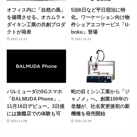
オフィス内に「自然の風」
5泊6日など平日宿泊に特
を循環させる。オカムラ ×
化。ワーケーション向け物
ダイキン工業の共創プロダ
件シェアエコサービス「U-
クトが発表
boku」登場
2021-11-12
2021-11-11
バルミューダの5Gスマホ
蛇の目ミシン工業から「ジ
「BALMUDA Phone」、
ャノメ」へ。創業100年の
11月16日デビュー。3日後
老舗が、社名変更後初の新
には旗艦店での体験も可
機種を発売開始
2021-11-09
2021-10-28