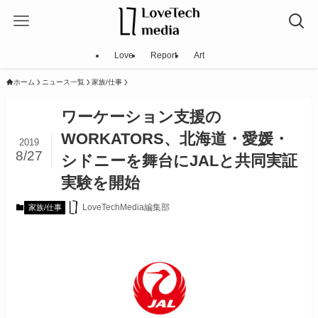
Love
Report
Art
ホーム
ニュース一覧
家族/仕事
ワーケーション支援の
WORKATORS、北海道・愛媛・
2019
8/27
シドニーを舞台にJALと共同実証
実験を開始
LoveTechMedia編集部
家族/仕事