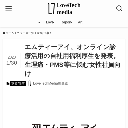
Love
Report
Art
ホーム
ニュース一覧
家族/仕事
エムティーアイ、オンライン診
療活用の自社用福利厚生を発表。
2020
1/30
生理痛・PMS等に悩む女性社員向
け
LoveTechMedia編集部
家族/仕事