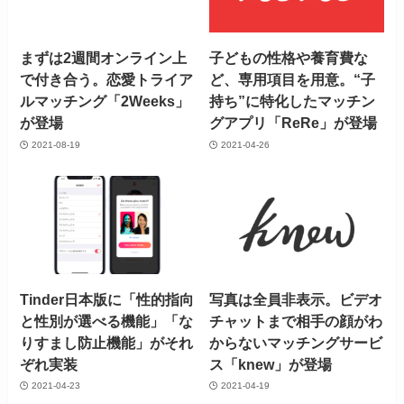
まずは2週間オンライン上
子どもの性格や養育費な
で付き合う。恋愛トライア
ど、専用項目を用意。“子
ルマッチング「2Weeks」
持ち”に特化したマッチン
が登場
グアプリ「ReRe」が登場
2021-08-19
2021-04-26
Tinder日本版に「性的指向
写真は全員非表示。ビデオ
と性別が選べる機能」「な
チャットまで相手の顔がわ
りすまし防止機能」がそれ
からないマッチングサービ
ぞれ実装
ス「knew」が登場
2021-04-23
2021-04-19