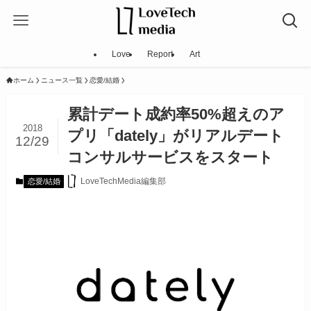
Love
Report
Art
ホーム
ニュース一覧
恋愛/結婚
累計デート成約率50%超えのア
2018
プリ「dately」がリアルデート
12/29
コンサルサービスをスタート
LoveTechMedia編集部
恋愛/結婚