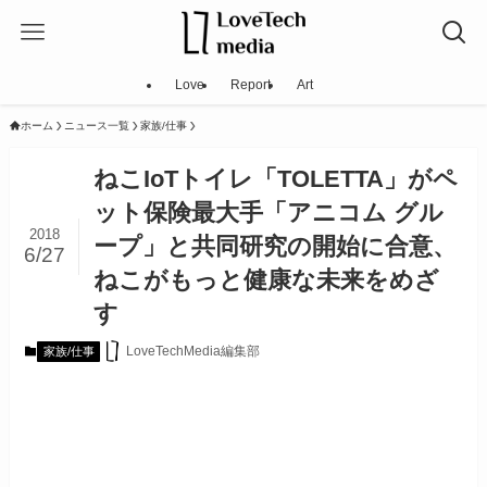
Love
Report
Art
ホーム
ニュース一覧
家族/仕事
ねこIoTトイレ「TOLETTA」がペ
ット保険最大手「アニコム グル
2018
ープ」と共同研究の開始に合意、
6/27
ねこがもっと健康な未来をめざ
す
LoveTechMedia編集部
家族/仕事