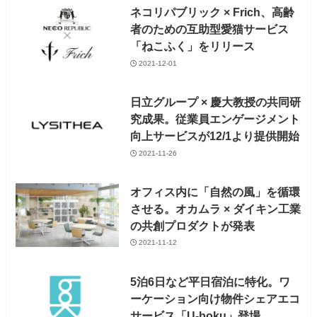
ネコリパブリック × Frich、高齢
者のための互助型愛猫サービス
「ねこふく」をリリース
2021-12-01
日立グループ × 慶大教授の共同研
究成果。従業員エンゲージメント
向上サービスが12/1より提供開始
2021-11-26
オフィス内に「自然の風」を循環
させる。オカムラ × ダイキン工業
の共創プロダクトが発表
2021-11-12
5泊6日など平日宿泊に特化。ワ
ーケーション向け物件シェアエコ
サービス「U-boku」登場