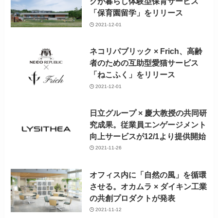
クが暮らし体験型保育サービス
「保育園留学」をリリース
2021-12-01
ネコリパブリック × Frich、高齢
者のための互助型愛猫サービス
「ねこふく」をリリース
2021-12-01
日立グループ × 慶大教授の共同研
究成果。従業員エンゲージメント
向上サービスが12/1より提供開始
2021-11-26
オフィス内に「自然の風」を循環
させる。オカムラ × ダイキン工業
の共創プロダクトが発表
2021-11-12