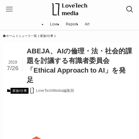
Love
Report
Art
ホーム
ニュース一覧
家族/仕事
ABEJA、AIの倫理・法・社会的課
題を討議する有識者委員会
2019
7/26
「Ethical Approach to AI」を発
足
LoveTechMedia編集部
家族/仕事