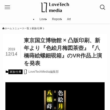
Love
Report
Art
ホーム
ニュース一覧
家族/仕事
東京国立博物館 × 凸版印刷、新
年より『色絵月梅図茶壺』『八
2019
12/14
橋蒔絵螺鈿硯箱』のVR作品上演
を発表
LoveTechMedia編集部
家族/仕事