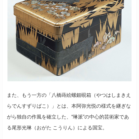
また、もう一方の「八橋蒔絵螺鈿硯箱（やつはしまきえ
らでんすずりばこ）」とは、本阿弥光悦の様式を継ぎな
がら独自の作風を確立した、“琳派”の中心的芸術家であ
る尾形光琳（おがた こうりん）による国宝。