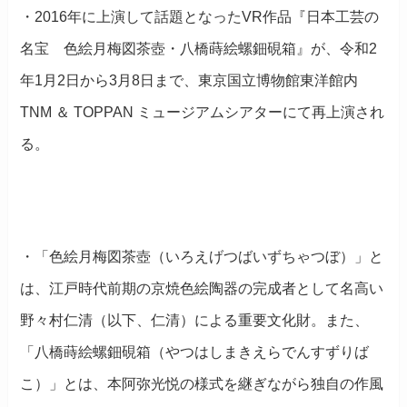
・2016年に上演して話題となったVR作品『日本工芸の
名宝 色絵月梅図茶壺・八橋蒔絵螺鈿硯箱』が、令和2
年1月2日から3月8日まで、東京国立博物館東洋館内
TNM ＆ TOPPAN ミュージアムシアターにて再上演され
る。
・「色絵月梅図茶壺（いろえげつばいずちゃつぼ）」と
は、江戸時代前期の京焼色絵陶器の完成者として名高い
野々村仁清（以下、仁清）による重要文化財。また、
「八橋蒔絵螺鈿硯箱（やつはしまきえらでんすずりば
こ）」とは、本阿弥光悦の様式を継ぎながら独自の作風