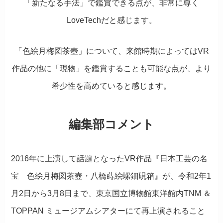
「新たなる手法」で鑑賞できる点が、非常に尊く
LoveTechだと感じます。
「色絵月梅図茶壺」について、来館時期によってはVR
作品の他に「現物」を鑑賞することも可能な点が、より
希少性を高めていると感じます。
編集部コメント
2016年に上演して話題となったVR作品『日本工芸の名
宝 色絵月梅図茶壺・八橋蒔絵螺鈿硯箱』が、令和2年1
月2日から3月8日まで、東京国立博物館東洋館内TNM ＆
TOPPAN ミュージアムシアターにて再上演されること